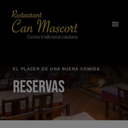
Skip
to
content
Togg
Navi
CAN MASCORT
CARTA
EL PLACER DE UNA BUENA COMIDA
HISTORIA
RESERVAS
DESAYUNOS
BODEGA
RESERVAS