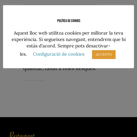
TORNA A LA CARTA
Política de cookies
Aquest lloc web utilitza cookies per millorar la teva
PERNIL IBÈRIC
experiència. Si segueixes navegant, entendrem que hi
estàs d'acord. Sempre pots desactivar-
les.
Configuració de cookies
ACCEPTO
Plat de pernil ibèric de primera
qualitat, tallat a fines llesques.