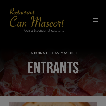
Skip
to
content
Togg
Navi
CAN MASCORT
HISTÒRIA
LA CUINA DE CAN MASCORT
ENTRANTS
CARTA
ESMORZARS
CELLER
RESERVES