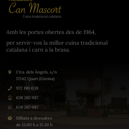
Amb les portes obertes des de 1964,
per servir-vos la millor cuina tradicional
catalana i carn a la brasa.
Ctra. dels Àngels, s/n
17242 Quart (Girona)
972 190 038
638 267 087
638 267 087
Dilluns a divendres
de 13.00 h a 15.30 h