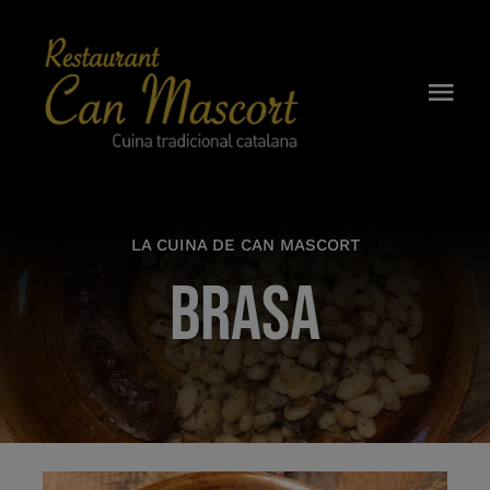
Skip
to
content
Togg
Navi
CAN MASCORT
HISTÒRIA
LA CUINA DE CAN MASCORT
BRASA
CARTA
ESMORZARS
CELLER
RESERVES