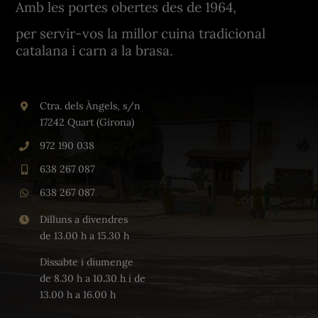
Amb les portes obertes des de 1964,
per servir-vos la millor cuina tradicional
catalana i carn a la brasa.
Ctra. dels Àngels, s/n
17242 Quart (Girona)
972 190 038
638 267 087
638 267 087
Dilluns a divendres
de 13.00 h a 15.30 h
Dissabte i diumenge
de 8.30 h a 10.30 h i de
13.00 h a 16.00 h