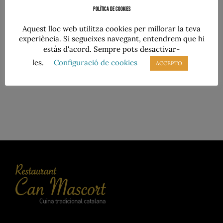
botifarra de sal i pebre
Política de cookies
Aquest lloc web utilitza cookies per millorar la teva
experiència. Si segueixes navegant, entendrem que hi
estàs d'acord. Sempre pots desactivar-
Botifarres casolanes de carn magra
de porc adobades amb sal i pebre.
les.
Configuració de cookies
ACCEPTO